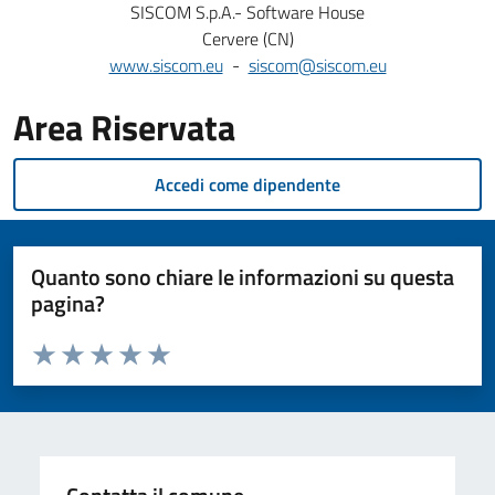
SISCOM S.p.A.- Software House
Cervere (CN)
www.siscom.eu
-
siscom@siscom.eu
Area Riservata
Accedi come dipendente
Quanto sono chiare le informazioni su questa
pagina?
Valuta da 1 a 5 stelle la pagina
Valuta 1 stelle su 5
Valuta 2 stelle su 5
Valuta 3 stelle su 5
Valuta 4 stelle su 5
Valuta 5 stelle su 5